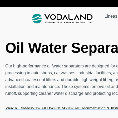
Ir
al
Líneas
contenido
Oil Water Separa
Our high-performance oil/water separators are designed for e
processing in auto shops, car washes, industrial facilities, a
advanced coalescent filters and durable, lightweight fibergla
installation and maintenance. These systems remove oil an
runoff, supporting cleaner water discharge and protecting loc
View All Videos
View All DWG/BIM
View All Documentation & Insta