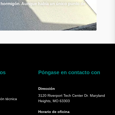
 de hormigón. Aunque había un único punto de
dos
Póngase en contacto con
Dirección
3120 Riverport Tech Center Dr. Maryland
ón técnica
Heights, MO 63303
Horario de oficina