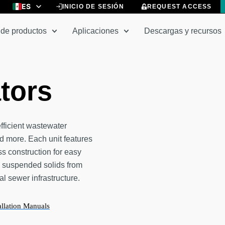
ES
INICIO DE SESIÓN
REQUEST ACCESS
EN
 de productos
Aplicaciones
Descargas y recursos
tors
fficient wastewater
nd more. Each unit features
ss construction for easy
d suspended solids from
al sewer infrastructure.
llation Manuals